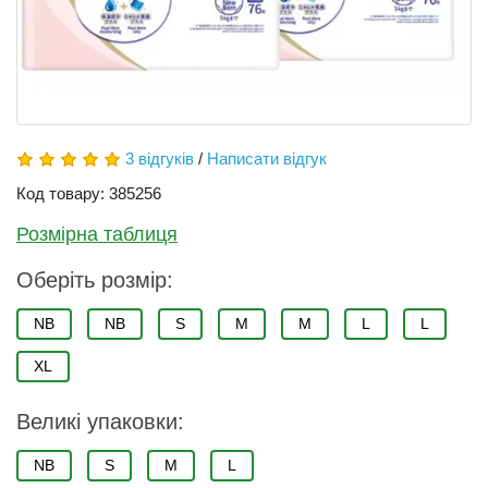
3 відгуків
/
Написати відгук
Код товару: 385256
Розмірна таблиця
Оберіть розмір:
NB
NB
S
М
M
L
L
XL
Великі упаковки:
NB
S
M
L