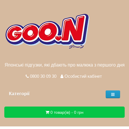
Японські підгузки, які дбають про малюка з першого дня
0800 30 09 30
Особистий кабінет
Категорії
0 товар(ів) - 0 грн