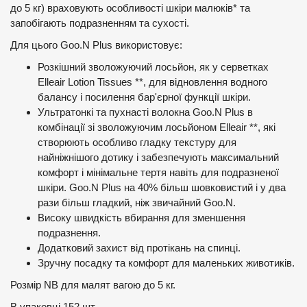
до 5 кг) враховують особливості шкіри малюків* та
запобігають подразненням та сухості.
Для цього Goo.N Plus використовує:
Розкішний зволожуючий лосьйон, як у серветках
Elleair Lotion Tissues **, для відновлення водного
балансу і посилення бар'єрної функції шкіри.
Ультратонкі та пухнасті волокна Goo.N Plus в
комбінації зі зволожуючим лосьйоном Elleair **, які
створюють особливо гладку текстуру для
найніжнішого дотику і забезпечують максимальний
комфорт і мінімальне тертя навіть для подразненої
шкіри. Goo.N Plus на 40% більш шовковистий і у два
рази більш гладкий, ніж звичайний Goo.N.
Високу швидкість вбирання для зменшення
подразнення.
Додатковий захист від протікань на спинці.
Зручну посадку та комфорт для маленьких животиків.
Розмір NB для малят вагою до 5 кг.
В упаковці 152 шт.