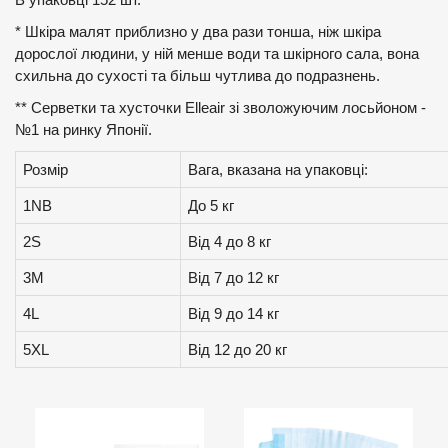
* Шкіра малят приблизно у два рази тонша, ніж шкіра
дорослої людини, у ній менше води та шкірного сала, вона
схильна до сухості та більш чутлива до подразнень.
** Серветки та хусточки Elleair зі зволожуючим лосьйоном -
№1 на ринку Японії.
Розмір
Вага, вказана на упаковці:
1NB
До 5 кг
2S
Від 4 до 8 кг
3M
Від 7 до 12 кг
4L
Від 9 до 14 кг
5XL
Від 12 до 20 кг