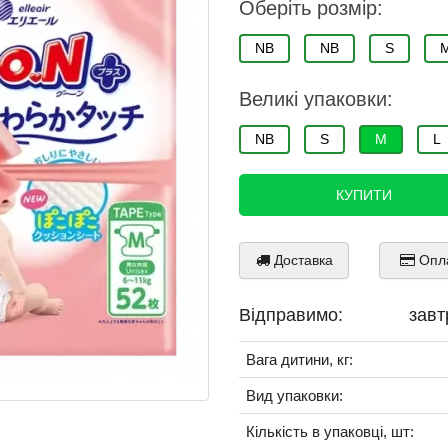
Оберіть розмір:
NB
NB
S
Великі упаковки:
NB
S
M
L
КУПИТИ
Доставка
Опл
Відправимо:
зав
Вага дитини, кг:
Вид упаковки:
Кількість в упаковці, шт: