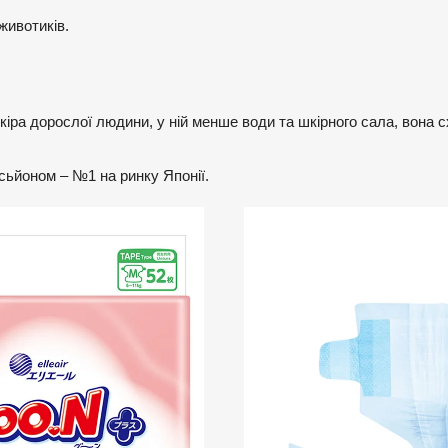
животиків.
кіра дорослої людини, у ній менше води та шкірного сала, вона 
осьйоном – №1 на ринку Японії.