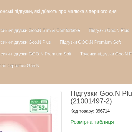
онські підгузки, які дбають про малюка з першого дня
сики-підгузки Goo.N Slim & Comfortable
Підгузки Goo.N Plus
сики-підгузки Goo.N Plus
Підгузки GOO.N Premium Soft
усики-підгузки GOO.N Premium Soft
Трусики-підгузки Goo.N F
огі серветки Goo.N
Підгузки Goo.N Plu
(21001497-2)
Код товару: 396714
Розмірна таблиця