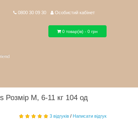
0800 30 09 30
Особистий кабінет
0 товар(ів) - 0 грн
riend
s Розмір M, 6-11 кг 104 од
3 відгуків
/
Написати відгук