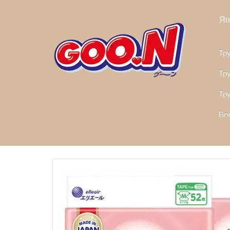
Яп
Тру
Тру
Тр
Вол