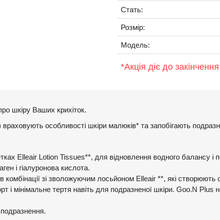
Стать:
Розмір:
Модель:
*Акція діє до закінчення
про шкіру Ваших крихіток.
кг) враховують особливості шкіри малюків* та запобігають подразн
ах Elleair Lotion Tissues**, для відновлення водного балансу і п
аген і гіалуронова кислота.
в комбінації зі зволожуючим лосьйоном Elleair **, які створюють
 і мінімальне тертя навіть для подразненої шкіри. Goo.N Plus 
 подразнення.