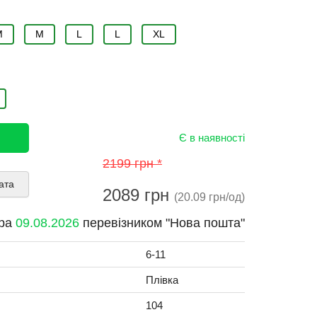
М
M
L
L
XL
Є в наявності
2199 грн *
ата
2089 грн
(20.09 грн/од)
тра
09.08.2026
перевізником "Нова пошта"
6-11
Плівка
104