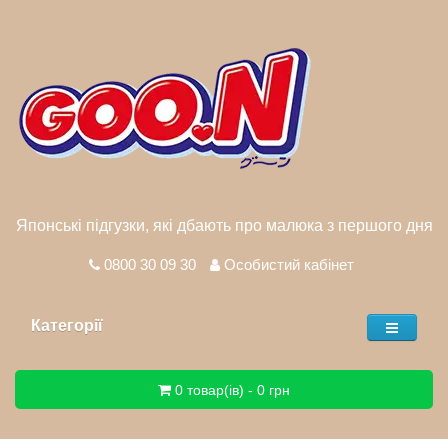
Японські підгузки, які дбають про малюка з першого дня
0800 30 09 30
Особистий кабінет
Категорії
0 товар(ів) - 0 грн