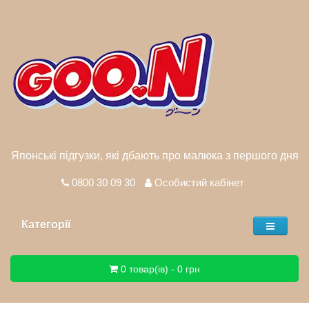
Японські підгузки, які дбають про малюка з першого дня
0800 30 09 30
Особистий кабінет
Категорії
0 товар(ів) - 0 грн