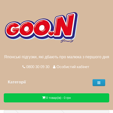
Японські підгузки, які дбають про малюка з першого дня
0800 30 09 30
Особистий кабінет
Категорії
0 товар(ів) - 0 грн