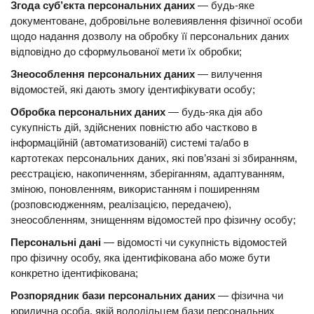
Згода суб’єкта персональних даних
— будь-яке
документоване, добровільне волевиявлення фізичної особи
щодо надання дозволу на обробку її персональних даних
відповідно до сформульованої мети їх обробки;
Знеособлення персональних даних
— вилучення
відомостей, які дають змогу ідентифікувати особу;
Обробка персональних даних
— будь-яка дія або
сукупність дій, здійснених повністю або частково в
інформаційній (автоматизованій) системі та/або в
картотеках персональних даних, які пов’язані зі збиранням,
реєстрацією, накопиченням, зберіганням, адаптуванням,
зміною, поновленням, використанням і поширенням
(розповсюдженням, реалізацією, передачею),
знеособленням, знищенням відомостей про фізичну особу;
Персональні дані
— відомості чи сукупність відомостей
про фізичну особу, яка ідентифікована або може бути
конкретно ідентифікована;
Розпорядник бази персональних даних
— фізична чи
юридична особа, якій володільцем бази персональних