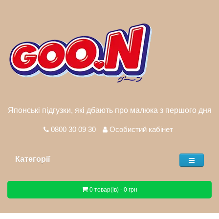
Японські підгузки, які дбають про малюка з першого дня
0800 30 09 30
Особистий кабінет
Категорії
0 товар(ів) - 0 грн