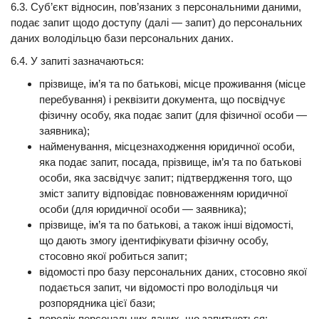
6.3. Суб’єкт відносин, пов’язаних з персональними даними,
подає запит щодо доступу (далі — запит) до персональних
даних володільцю бази персональних даних.
6.4. У запиті зазначаються:
прізвище, ім’я та по батькові, місце проживання (місце
перебування) і реквізити документа, що посвідчує
фізичну особу, яка подає запит (для фізичної особи —
заявника);
найменування, місцезнаходження юридичної особи,
яка подає запит, посада, прізвище, ім’я та по батькові
особи, яка засвідчує запит; підтвердження того, що
зміст запиту відповідає повноваженням юридичної
особи (для юридичної особи — заявника);
прізвище, ім’я та по батькові, а також інші відомості,
що дають змогу ідентифікувати фізичну особу,
стосовно якої робиться запит;
відомості про базу персональних даних, стосовно якої
подається запит, чи відомості про володільця чи
розпорядника цієї бази;
перелік персональних даних, що запитуються;