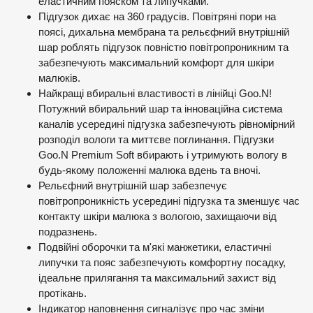
еластичним пояском та липучками.
Підгузок дихає на 360 градусів. Повітряні пори на
поясі, дихальна мембрана та рельєфний внутрішній
шар роблять підгузок повністю повітропроникним та
забезпечують максимальний комфорт для шкіри
малюків.
Найкращі вбиральні властивості в лінійці Goo.N!
Потужний вбиральний шар та інноваційна система
каналів усередині підгузка забезпечують рівномірний
розподіл вологи та миттєве поглинання. Підгузки
Goo.N Premium Soft вбирають і утримують вологу в
будь-якому положенні малюка вдень та вночі.
Рельєфний внутрішній шар забезпечує
повітропроникність усередині підгузка та зменшує час
контакту шкіри малюка з вологою, захищаючи від
подразнень.
Подвійні оборочки та м'які манжетики, еластичні
липучки та пояс забезпечують комфортну посадку,
ідеальне прилягання та максимальний захист від
протікань.
Індикатор наповнення сигналізує про час зміни