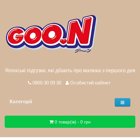
Японські підгузки, які дбають про малюка з першого дня
0800 30 09 30
Особистий кабінет
Категорії
0 товар(ів) - 0 грн