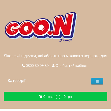
Японські підгузки, які дбають про малюка з першого дня
0800 30 09 30
Особистий кабінет
Категорії
0 товар(ів) - 0 грн