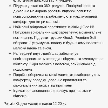
еластичним пояском та липучками.
Підгузок дихає на 360 градусів. Повітряні пори та
дихальна мембрана роблять підгузок повністю
повітропроникним та забезпечують максимальний
комфорт для шкіри малюків.
Найкращі вбиральні властивості в лінійці Goo.N!
Потужний вбиральний шар забезпечує моментальне
поглинання. Підгузки-трусики Goo.N Premium Soft
вбирають і утримують вологу в будь-якому положенні
малюка вдень та вночі.
Рельєфний внутрішній шар забезпечує
повітропроникність всередині підгузка та зменшує час
контакту шкіри малюка з вологою, захищаючи від
подразнень.
Подвійні оборочки та м'які манжетики забезпечують
комфортну посадку, ідеальне прилягання та
максимальний захист від протікань
Індикатор наповнення сигналізує про час зміни
підгузка.
Розмір XL для малюків вагою 12-20 кг.