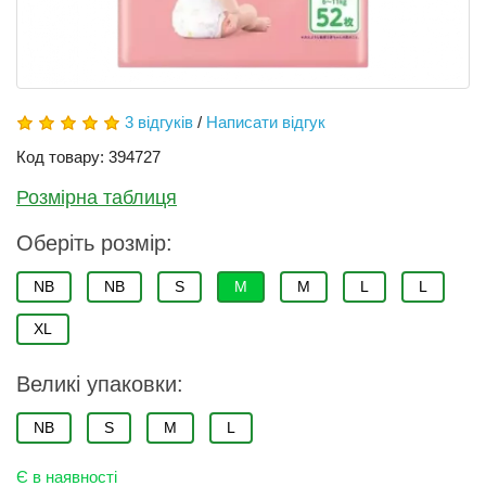
3 відгуків
/
Написати відгук
Код товару: 394727
Розмірна таблиця
Оберіть розмір:
NB
NB
S
М
M
L
L
XL
Великі упаковки:
NB
S
M
L
Є в наявності