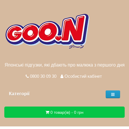
Японські підгузки, які дбають про малюка з першого дня
0800 30 09 30
Особистий кабінет
Категорії
0 товар(ів) - 0 грн