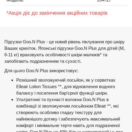
*Акція діє до закінчення акційних товарів
Підгузки Goo.N Plus - це новий рівень піклування про шкіру
Ваших крихіток. Японські підгузки Goo.N Plus для дітей (М,
6-11 кг) враховують особливості шкіри малюків* та
запобігають подразненням та сухості.
Для цього Goo.N Plus використовує:
Розкішний зволожуючий лосьйон, як у серветках
Elleair Lotion Tissues **, для відновлення водного
балансу і посилення бар'єрної функції шкіри.
Ультратонкі та пухнасті волокна Goo.N Plus в
комбінації зі зволожуючим лосьйоном Elleair **, які
створюють особливо гладку текстуру для
найніжнішого дотику і забезпечують максимальний
комфорт і мінімальне тертя навіть для подразненої
шкіри. Goo.N Plus на 40% більш шовковистий і у два