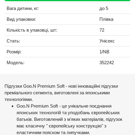
Вага дитини, кг:
до 5
Вид упаковки:
Плівка
Кількість в упаковці, шт:
72
Стать:
Унісекс
Розмір:
1/NB
Модель:
352242
Підгузки Goo.N Premium Soft - нові інноваційні підгузки
преміального сегмента, виготовлені за японськими
технологіями.
Goo.N Premium Soft - це унікальне поєднання
японських технологій та уподобань європейських
батьків. Виготовлений з м'яких матеріалів, підгузок
має класичну " європейську конструкцію" з
еластичним пояском та липучками.