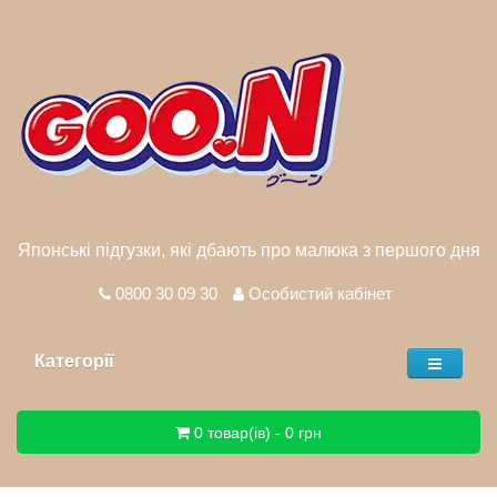
Японські підгузки, які дбають про малюка з першого дня
0800 30 09 30
Особистий кабінет
Категорії
0 товар(ів) - 0 грн