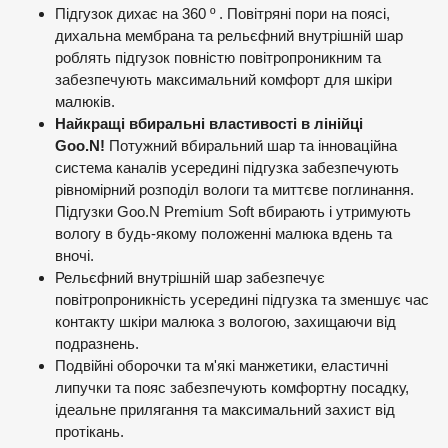
Підгузок дихає на 360 º . Повітряні пори на поясі,
дихальна мембрана та рельєфний внутрішній шар
роблять підгузок повністю повітропроникним та
забезпечують максимальний комфорт для шкіри
малюків.
Найкращі вбиральні властивості в лінійці
Goo.N!
Потужний вбиральний шар та інноваційна
система каналів усередині підгузка забезпечують
рівномірний розподіл вологи та миттєве поглинання.
Підгузки Goo.N Premium Soft вбирають і утримують
вологу в будь-якому положенні малюка вдень та
вночі.
Рельєфний внутрішній шар забезпечує
повітропроникність усередині підгузка та зменшує час
контакту шкіри малюка з вологою, захищаючи від
подразнень.
Подвійні оборочки та м'які манжетики, еластичні
липучки та пояс забезпечують комфортну посадку,
ідеальне прилягання та максимальний захист від
протікань.