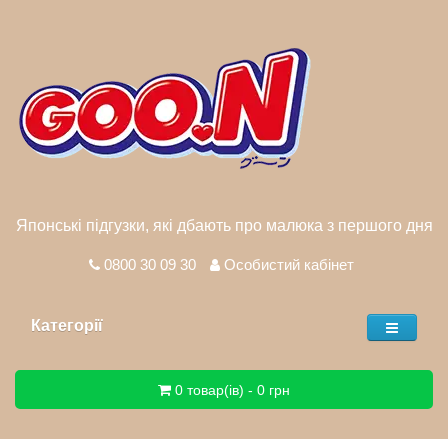
Японські підгузки, які дбають про малюка з першого дня
0800 30 09 30
Особистий кабінет
Категорії
0 товар(ів) - 0 грн