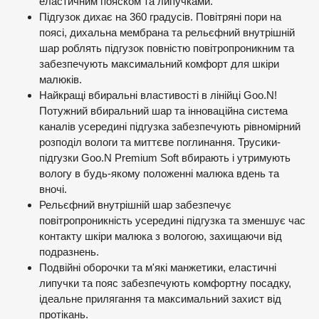
еластичним пояском та липучками.
Підгузок дихає на 360 градусів. Повітряні пори на
поясі, дихальна мембрана та рельєфний внутрішній
шар роблять підгузок повністю повітропроникним та
забезпечують максимальний комфорт для шкіри
малюків.
Найкращі вбиральні властивості в лінійці Goo.N!
Потужний вбиральний шар та інноваційна система
каналів усередині підгузка забезпечують рівномірний
розподіл вологи та миттєве поглинання. Трусики-
підгузки Goo.N Premium Soft вбирають і утримують
вологу в будь-якому положенні малюка вдень та
вночі.
Рельєфний внутрішній шар забезпечує
повітропроникність усередині підгузка та зменшує час
контакту шкіри малюка з вологою, захищаючи від
подразнень.
Подвійні оборочки та м'які манжетики, еластичні
липучки та пояс забезпечують комфортну посадку,
ідеальне прилягання та максимальний захист від
протікань.